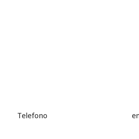
Telefono
e
+39 0322 242383
inf