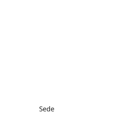
Sede
Via Carducci 4 Arona (NO)