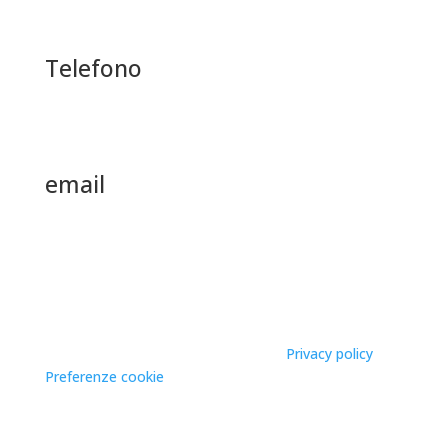
Via Carducci 4 Arona (NO)
Telefono
+39 0322 242383
email
info@edilpiran.it
edilpiran srl
|
P.IVA
: 00467280038 |
CCIAA/REA
: NO
124095 | cap. sociale: 208.000,00€ |
Privacy policy
–
Preferenze cookie
Copyright © 2026