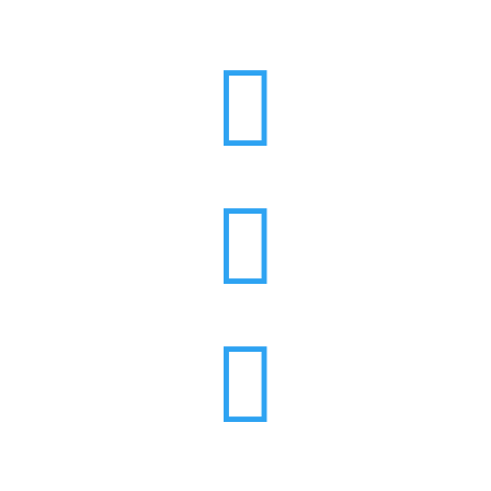


