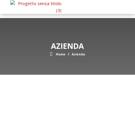
AZIENDA
Home
Azienda
$
Edilpiran: magazzino edile
e centro distribuzione
prodotti per costruzioni e
ristrutturazioni