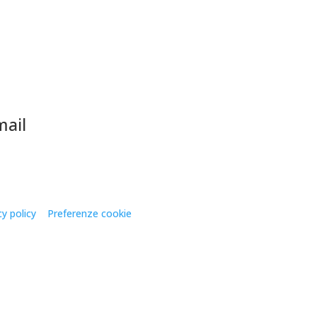
mail
o@edilpiran.it
cy policy
–
Preferenze cookie