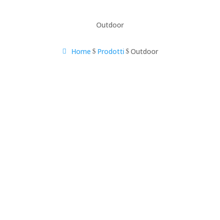
Outdoor
Home
Prodotti
Outdoor
$
$
bienti esterni
 selezione di
superfici per
nzionali e di grande impatto
 outdoor
con un assortimento
 decorativi, granulati drenanti