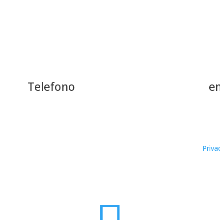
Telefono
e
+39 0322 242383
inf
7280038 |
CCIAA/REA
: NO 124095 | cap. sociale: 208.000,00€ |
Priva
Copyright © 2026