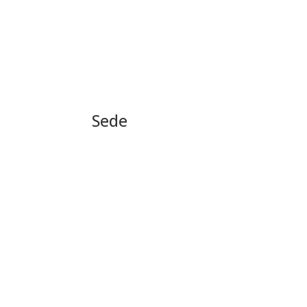
Sede
Via Carducci 4 Arona (NO)
edilpiran srl
|
P.IVA
: 0046