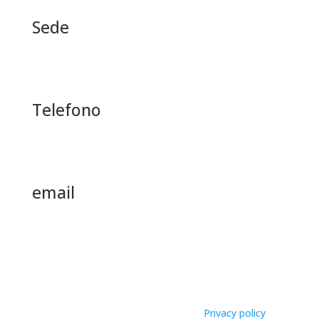
Sede
Via Carducci 4 Arona (NO)
Telefono
+39 0322 242383
email
info@edilpiran.it
edilpiran srl
|
P.IVA
: 00467280038 |
CCIAA/REA
: NO
124095 | cap. sociale: 208.000,00€ |
Privacy policy
–