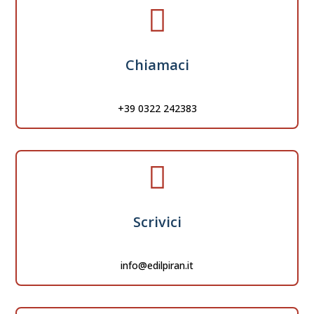

Chiamaci
+39 0322 242383

Scrivici
info@edilpiran.it