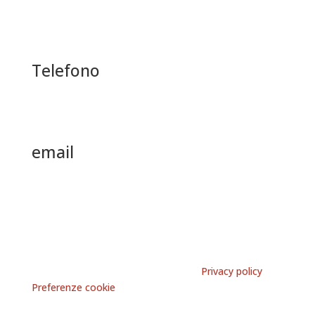
Via Carducci 4 Arona (NO)
Telefono
+39 0322 242383
email
info@edilpiran.it
edilpiran srl
|
P.IVA
: 00467280038 |
CCIAA/REA
: NO
124095 | cap. sociale: 208.000,00€ |
Privacy policy
–
Preferenze cookie